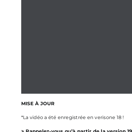
MISE À JOUR
*La vidéo a été enregistrée en verisone 18 !
> Rappelez-vous qu’à partir de la version 19