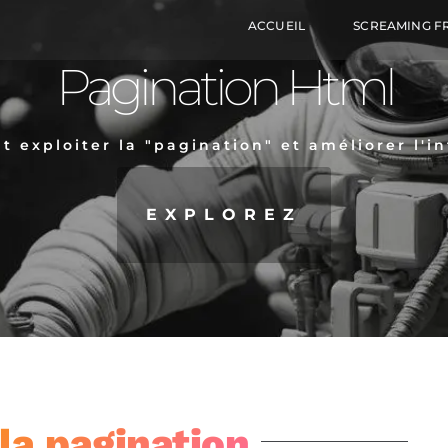
ACCUEIL
SCREAMING F
Pagination Html
exploiter la "pagination" et améliorer l'int
EXPLOREZ
la pagination