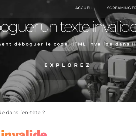
ACCUEIL
SCREAMING F
er un texte invalide d
ent déboguer le code HTML invalide dans H
EXPLOREZ
 dans l’en-tête ?
invalide