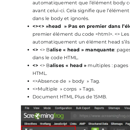
automatiquement que l’élément body 
avant celui-ci. Cela signifie que l’élém
dans le body et ignorés.
<><> »head » Pas en premier dans l’él
premier élément du code <html>. <> Les
automatiquement un élément head s’ils
<>
<> B
alise « head » manquante
: page
dans le code HTML.
<>
<> B
alises « head »
multiples : pages
HTML.
<>Absence de » body » Tag.
<>Multiple » corps » Tags.
Document HTML Plus de 15MB.