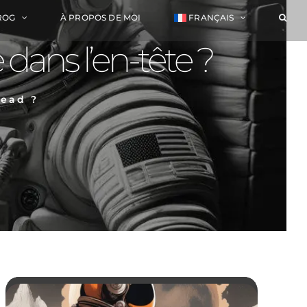
ROG
À PROPOS DE MOI
FRANÇAIS
ans l’en-tête ?
ead ?