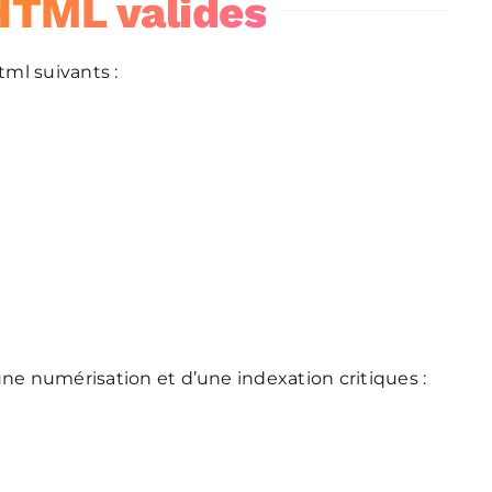
HTML valides
ml suivants :
une numérisation et d’une indexation critiques :