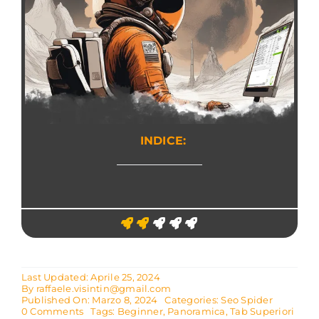
INDICE:
Last Updated: Aprile 25, 2024
By
raffaele.visintin@gmail.com
Published On: Marzo 8, 2024
Categories:
Seo Spider
on
0 Comments
Tags:
Beginner
,
Panoramica
,
Tab Superiori