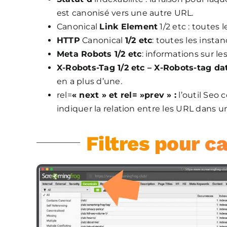
est canonisé vers une autre URL.
Canonical
Link Element
1/2 etc : toutes 
HTTP
Canonical
1/2 etc
: toutes les inst
Meta Robots 1/2 etc
: informations sur l
X-Robots-Tag 1/2 etc – X-Robots-tag da
en a plus d’une.
rel=
« next » et rel= »prev » :
l’outil Seo
indiquer la relation entre les URL dans u
Filtres pour c