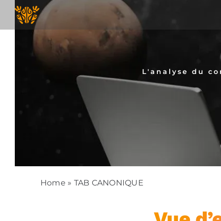
Skip
to
content
L'analyse du co
Home
»
TAB CANONIQUE
Vue d’