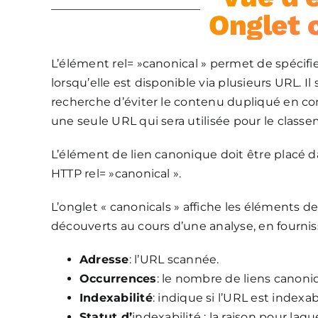
Onglet 
L’élément rel= »canonical » permet de spécifi
lorsqu’elle est disponible via plusieurs URL. I
recherche d’éviter le contenu dupliqué en con
une seule URL qui sera utilisée pour le class
L’élément de lien canonique doit être placé d
HTTP rel= »canonical ».
L’onglet « canonicals » affiche les éléments 
découverts au cours d’une analyse, en fournis
Adresse
: l’URL scannée.
Occurrences
: le nombre de liens canoniq
Indexabilité
: indique si l’URL est indexa
Statut d’
indexabilité : la raison pour laq