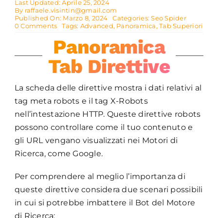
Last Updated: Aprile 25, 2024
By
raffaele.visintin@gmail.com
Published On: Marzo 8, 2024
Categories:
Seo Spider
on
0 Comments
Tags:
Advanced
,
Panoramica
,
Tab Superiori
TAB
Panoramica
DIRETTIVE
Tab Direttive
La scheda delle direttive mostra i dati relativi al
tag meta robots e il tag X-Robots
nell’intestazione HTTP. Queste direttive robots
possono controllare come il tuo contenuto e
gli URL vengano visualizzati nei Motori di
Ricerca, come Google.
Per comprendere al meglio l’importanza di
queste direttive considera due scenari possibili
in cui si potrebbe imbattere il Bot del Motore
di Ricerca: