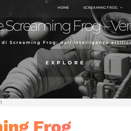
HOME
SCREAMING FROG
 Screaming Frog – Vers
 di Screaming Frog: dall'intelligenza artific
EXPLORE
1
ing Frog