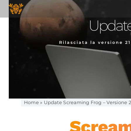
Salta
al
contenuto
Update
Rilasciata la versione 21
Home
»
Update Screaming Frog – Versione 2
Scream