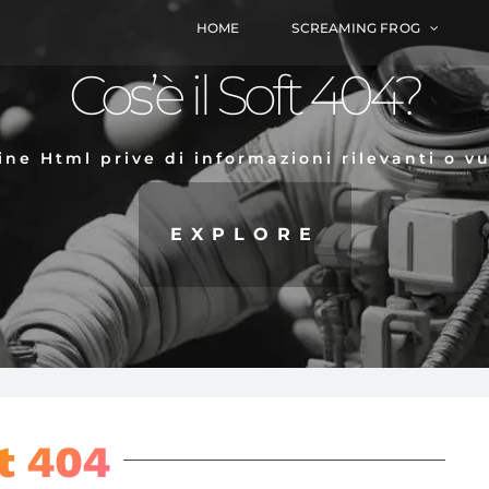
HOME
SCREAMING FROG
Cos’è il Soft 404?
ine Html prive di informazioni rilevanti o vu
EXPLORE
t 404