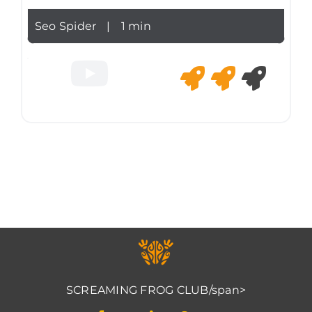
Seo Spider
|
1 min
SCREAMING FROG CLUB/span>