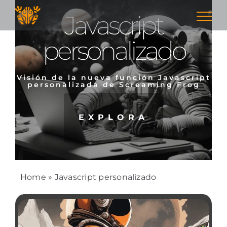
Skip
Javascript
to
content
personalizado
Visión de la nueva función Javascript
personalizada de Screaming Frog
EXPLORA
Home
»
Javascript personalizado