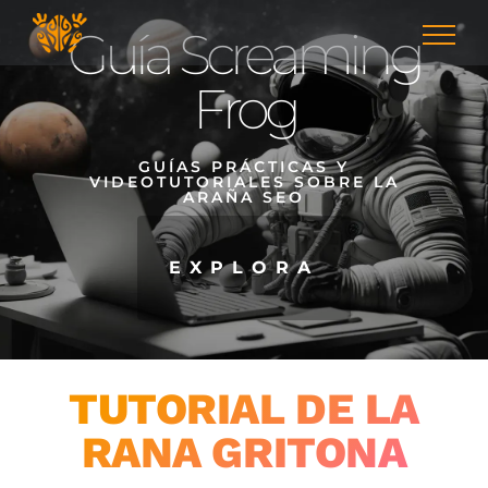
Skip
Guía Screaming
to
content
Frog
GUÍAS PRÁCTICAS Y
VIDEOTUTORIALES SOBRE LA
ARAÑA SEO
EXPLORA
TUTORIAL DE LA
RANA GRITONA