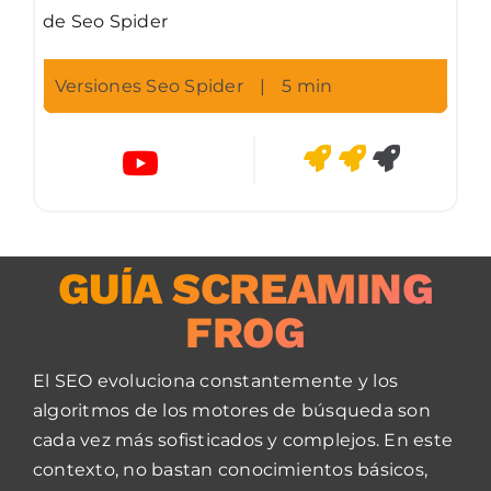
de Seo Spider
Versiones Seo Spider
|
5 min
GUÍA SCREAMING
FROG
El SEO evoluciona constantemente y los
algoritmos de los motores de búsqueda son
cada vez más sofisticados y complejos. En este
contexto, no bastan conocimientos básicos,