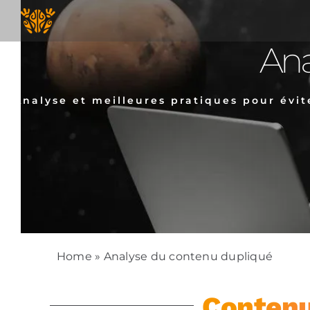
Skip
to
content
Ana
Analyse et meilleures pratiques pour évi
Home
»
Analyse du contenu dupliqué
Contenu