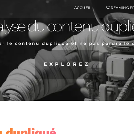
ACCUEIL
SCREAMING F
lyse du contenu dupl
ter le contenu dupliqué et ne pas perdre le
EXPLOREZ
 dupliqué