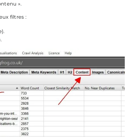
ontenu ».
x filtres :
).
.