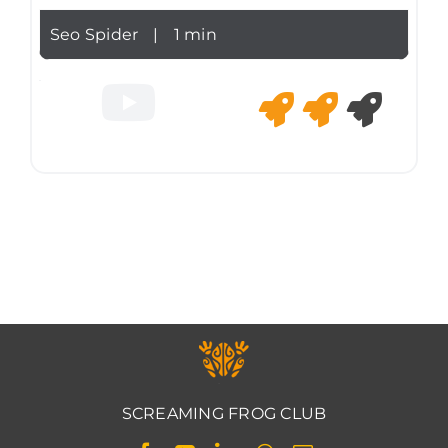
Seo Spider
|
1 min
SCREAMING FROG CLUB