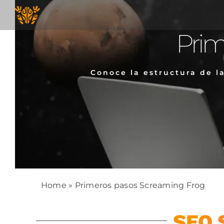
Skip
to
content
Prim
Conoce la estructura de l
Home
»
Primeros pasos Screaming Frog
SEO 