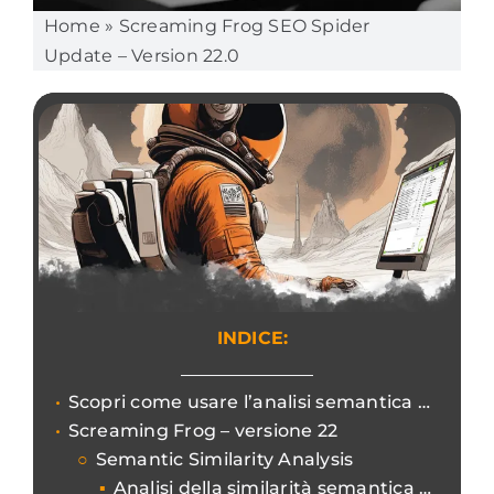
Home
»
Screaming Frog SEO Spider
Update – Version 22.0
INDICE:
Scopri come usare l’analisi semantica di Screaming Frog per individuare contenuti simili, outlier tematici e migliorare linking e redirect in chiave SEO.
Screaming Frog – versione 22
Semantic Similarity Analysis
Analisi della similarità semantica delle pagine scansionate