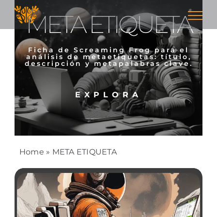
Skip
META ETIQUETA
to
content
Ficha de Screaming Frog para el
análisis de metaetiquetas: título,
descripción y metapalabras clave.
EXPLORA
Home
»
META ETIQUETA