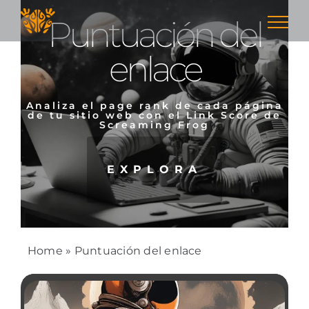
Skip
Puntuación del
to
content
enlace
Analiza el page rank de cada página
de tu sitio web con el Link Score de
Screaming Frog
EXPLORA
Home
»
Puntuación del enlace