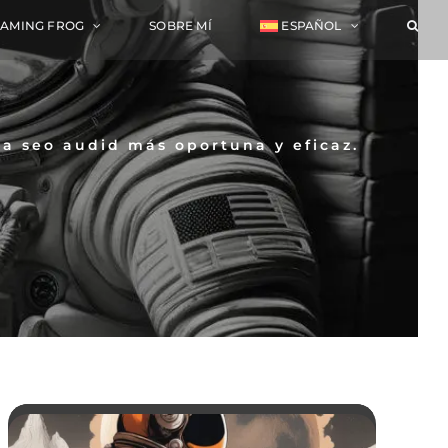
EAMING FROG
SOBRE MÍ
ESPAÑOL
na seo audid más oportuna y eficaz.