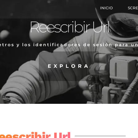
INICIO
SCR
Reescribir Url
ros y los identificadores de sesión para u
EXPLORA
escribir Url