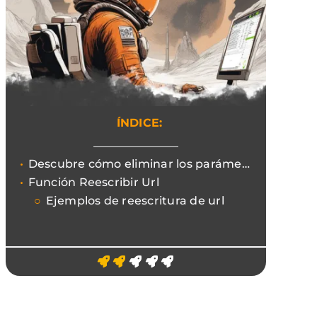
ÍNDICE:
Descubre cómo eliminar los parámetros y los identificadores de sesión para una seo audid más oportuna y eficaz.
Función Reescribir Url
Ejemplos de reescritura de url