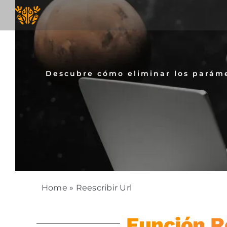
Skip
to
content
Descubre cómo eliminar los parámet
Home
»
Reescribir Url
Función Re