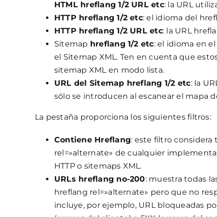
HTML hreflang 1/2 URL etc
: la URL util
HTTP hreflang 1/2 etc
: el idioma del hre
HTTP hreflang 1/2 URL etc
: la URL href
Sitemap
hreflang 1/2 etc
: el idioma en e
el Sitemap XML. Ten en cuenta que estos d
sitemap XML en modo lista.
URL del Sitemap hreflang 1/2 etc
: la U
sólo se introducen al escanear el mapa de
La pestaña proporciona los siguientes filtros:
Contiene Hreflang
: este filtro consider
rel=»alternate» de cualquier implementa
HTTP o sitemaps XML.
URLs hreflang no-200
: muestra todas la
hreflang rel=»alternate» pero que no res
incluye, por ejemplo, URL bloqueadas por 