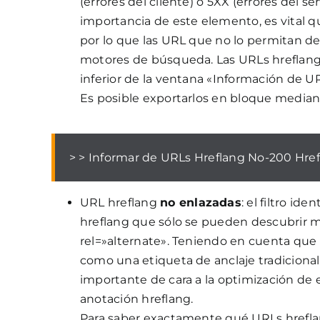
(errores del cliente) o 5XX (errores del 
importancia de este elemento, es vital q
por lo que las URL que no lo permitan de
motores de búsqueda. Las URLs hreflan
inferior de la ventana «Información de 
Es posible exportarlos en bloque median
> > Informar de URLs Hreflang No-200 Hre
URL hreflang
no enlazadas
: el filtro id
hreflang que sólo se pueden descubrir m
rel=»alternate». Teniendo en cuenta que
como una etiqueta de anclaje tradicional
importante de cara a la optimización de e
anotación hreflang.
Para saber exactamente qué URLs hrefla