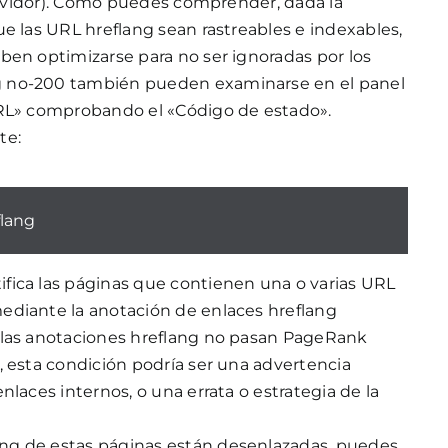
servidor). Como puedes comprender, dada la
ue las URL hreflang sean rastreables e indexables,
ben optimizarse para no ser ignoradas por los
g no-200 también pueden examinarse en el panel
URL» comprobando el «Código de estado».
te:
flang
entifica las páginas que contienen una o varias URL
ediante la anotación de enlaces hreflang
 las anotaciones hreflang no pasan PageRank
, esta condición podría ser una advertencia
nlaces internos, o una errata o estrategia de la
ng de estas páginas están desenlazadas, puedes