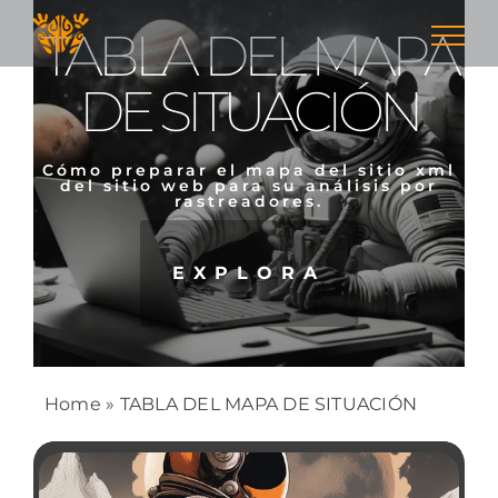
Skip
TABLA DEL MAPA
to
content
DE SITUACIÓN
Cómo preparar el mapa del sitio xml
del sitio web para su análisis por
rastreadores.
EXPLORA
Home
»
TABLA DEL MAPA DE SITUACIÓN