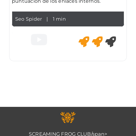
puntuación de los enlaces internos.
Seo Spider
|
1 min
SCREAMING FROG CLUB/span>