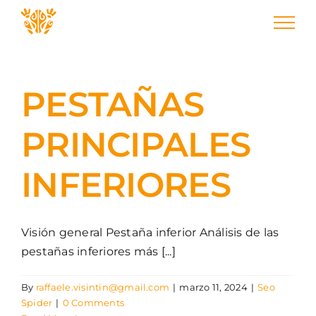
Skip
to
content
PESTAÑAS
PRINCIPALES
INFERIORES
Visión general Pestaña inferior Análisis de las
pestañas inferiores más [...]
By
raffaele.visintin@gmail.com
|
marzo 11, 2024
|
Seo
Spider
|
0 Comments