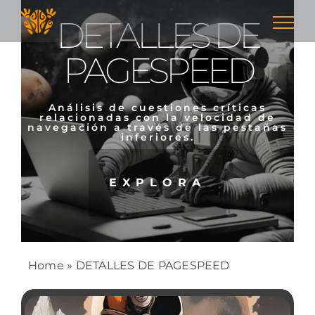
Skip
DETALLES DE
to
content
PAGESPEED
Análisis de cuestiones críticas
relacionadas con la velocidad de
navegación a través de las pestañas
inferiores.
EXPLORA
Home
»
DETALLES DE PAGESPEED