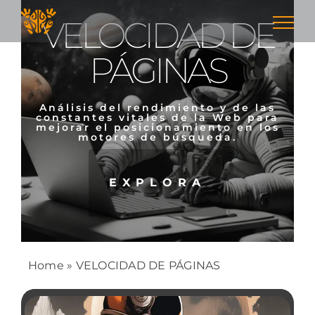
Skip
VELOCIDAD DE
to
content
PÁGINAS
Análisis del rendimiento y de las
constantes vitales de la Web para
mejorar el posicionamiento en los
motores de búsqueda.
EXPLORA
Home
»
VELOCIDAD DE PÁGINAS