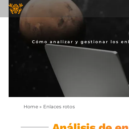
Skip
to
content
Cómo analizar y gestionar los en
Home
»
Enlaces rotos
Análisis de e