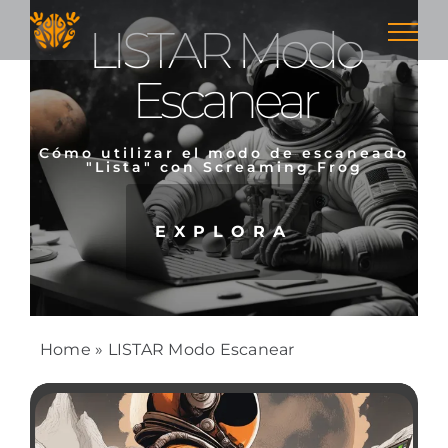
Skip
LISTAR Modo
to
content
Escanear
Cómo utilizar el modo de escaneado
"Lista" con Screaming Frog
EXPLORA
Home
»
LISTAR Modo Escanear