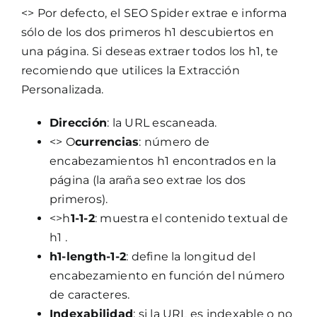
<> Por defecto, el SEO Spider extrae e informa
sólo de los dos primeros h1 descubiertos en
una página. Si deseas extraer todos los h1, te
recomiendo que utilices la Extracción
Personalizada.
Dirección
: la URL escaneada.
<> O
currencias
: número de
encabezamientos h1 encontrados en la
página (la araña seo extrae los dos
primeros).
<>h
1-1-2
: muestra el contenido textual de
h1 .
h1-length-1-2
: define la longitud del
encabezamiento en función del número
de caracteres.
Indexabilidad
: si la URL es indexable o no