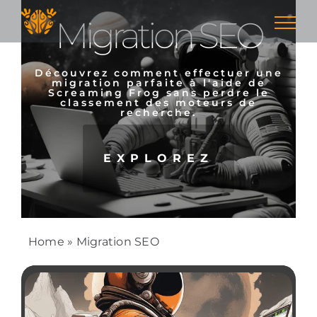
Skip
Migration SEO
to
content
Découvrez comment effectuer une
migration parfaite à l'aide de
Screaming Frog sans perdre le
classement des moteurs de
recherche.
EXPLOREZ
Home
»
Migration SEO