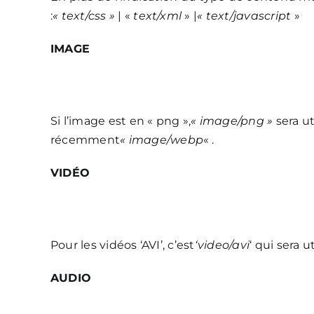
:
« text/css »
| «
text/xml
» |
« text/javascript
»
IMAGE
Si l’image est en « png »,
« image/png »
sera ut
récemment
« image/webp
« .
VIDÉO
Pour les vidéos ‘AVI’, c’est
‘video/avi
‘ qui sera ut
AUDIO