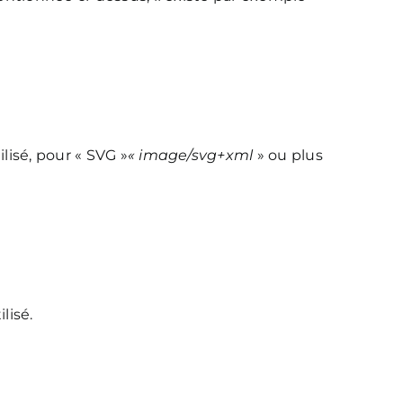
ilisé, pour « SVG »
« image/svg+xml
» ou plus
ilisé.