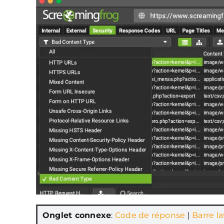
Onglet connexe
:
Code de réponse
|
Barre la