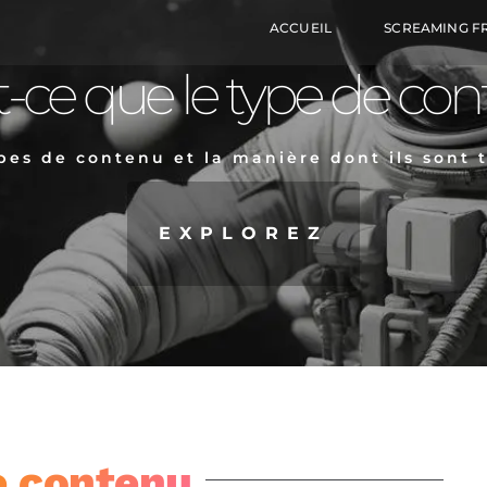
ACCUEIL
SCREAMING F
t-ce que le type de con
pes de contenu et la manière dont ils sont t
EXPLOREZ
e contenu