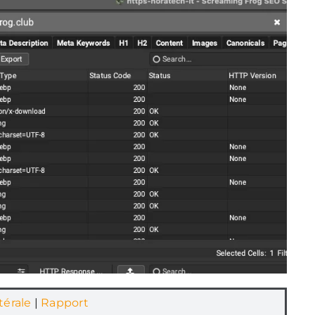
térale
|
Rapport