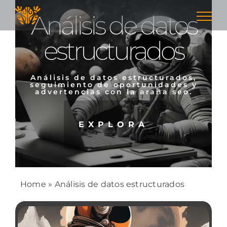
Skip
Análisis de datos
to
content
estructurados
Análisis de datos estructurados,
seguimiento de oportunidades y
advertencias con la araña seo.
EXPLORA
Home
»
Análisis de datos estructurados