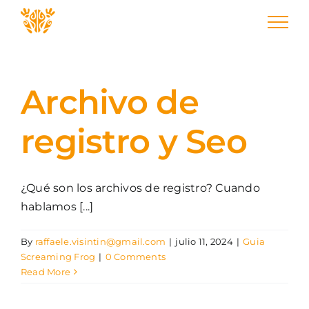
Skip
to
content
Archivo de
registro y Seo
¿Qué son los archivos de registro? Cuando
hablamos [...]
By
raffaele.visintin@gmail.com
|
julio 11, 2024
|
Guia
Screaming Frog
|
0 Comments
Read More